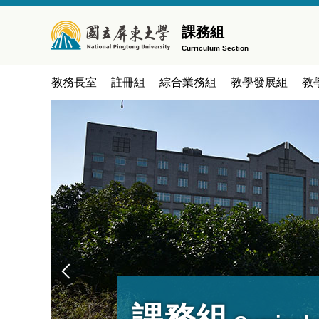
跳
到
課務組
主
Curriculum Section
要
內
教務長室
註冊組
綜合業務組
教學發展組
教
容
區
課務組