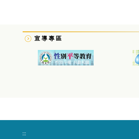
宣 導 專 區
:::