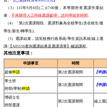
告
。
【已選課程清單列印方式】
（3）
115年9月8日(二
)17:00後
，本學期所有
選
課作業結
束
，
不再辦理人工特殊選課處理，請同學留意時間
。
（4）「第2次選課階段」選課對象為全校學生(含在校生/復
學生/新生/轉學生)。
（5）選課結束
，請至校務行政系統/學生資訊系統/線上選
課/
【A0515S查詢選課結果及選課清單】確認課程
。
其他注意事項：
申請事宜
時間
超修
申請
第2次選課期間
【申請
學士班
第2次選課期間
【申請
跨部(學制)
申請
博碩士生
第2次選課期間
線上選
跨部選課