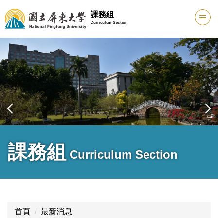
跳
課務組
到
Curriculum Section
主
要
內
容
區
課務組
Curriculum Section
首頁
最新消息