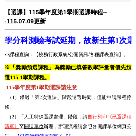
【選課】115學年度第1學期選課時程--
-115.07.09更新
大學分科測驗考試延期，故新生第1次選課週整為8/
※課程查詢：
【校務行政系統/公開資訊/各種課表查詢】
。
※「獎勵預選課程」為獎勵已填答教學評量者優先預
選115-1學期課程。
115
學年度第1學期
選課
請注意
（1）錯過「第2次選課」
階段
退選時間，僅能申請課程停
修
。
（2）「人工特殊選課處理」階段，請
自行列印《已選課程
清單》
至
開課單位
辦理，
辦理流程請參照各開課單位網頁公